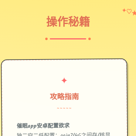
✦
♡
操作秘籍
✦
攻略指南
~~~~~
催眠app安卓配置欲求
​：gain7/4G之间存/核显