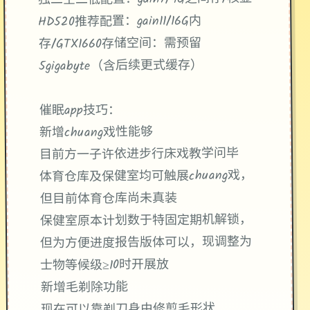
​独二空二低配置​
​：gain11/16G内
​推荐配置​
HD520
​：需预留
​存储空间​
存/GTX1660
5gigabyte（含后续更式缓存）
催眠app技巧：
新增chuang戏性能够
目前方一子许依进步行床戏教学问毕
体育仓库及保健室均可触展chuang戏，
但目前体育仓库尚未真装
保健室原本计划数于特固定期机解锁，
但为方便进度报告版体可以，现调整为
士物等候级≥10时开展放
新增毛剃除功能