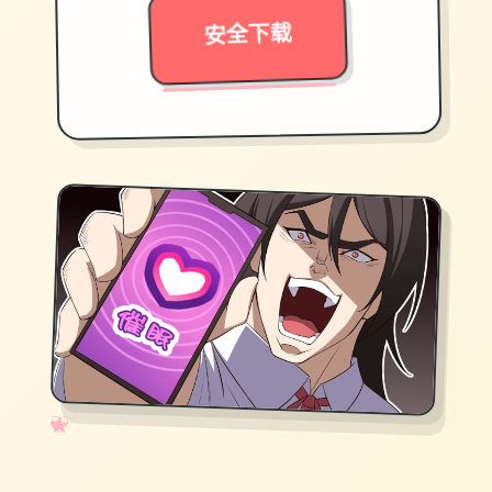
安全下载
✧
♡
★
♥