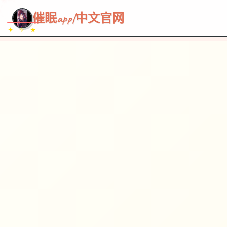
~~~
★
♡
✦
✧
♥
~
催眠app|中文官网
✦ ✧ ★