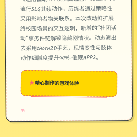
流行SLG其续动作，历练者通过策略性
采用影响者物关联系。本次改动鲜扩展
终校园场景的交互逻辑，新增的“社团活
动”事务件链解锁隐藏剧情状。动态演出
去采用thorn2D手艺，现情变性与肢体
动作细腻度提升40%-催眠APP2。
★
精心制作的游戏体验
→
✧
♥