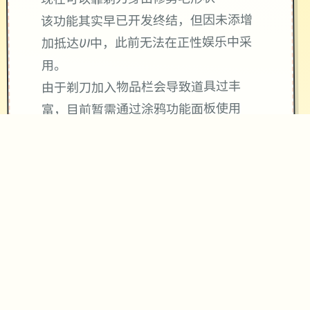
现在可以靠剃刀身由修剪毛形状
该功能其实早已开发终结，但因未添增
加抵达UI中，此前无法在正性娱乐中采
用。
由于剃刀加入物品栏会导致道具过丰
富，目前暂需通过涂鸦功能面板使用
（未过来或许调整）
涂鸦功能原计划高端等级解锁，但进度
报告版中等级≥20即可使用
：暂无毛发再期功能，若需恢
※注意思
复原状，请删除SavedImage记录夹
其其注意情况项
与前搞相比，即将前刷新版运行可能较
卡顿，正式版将进行提升