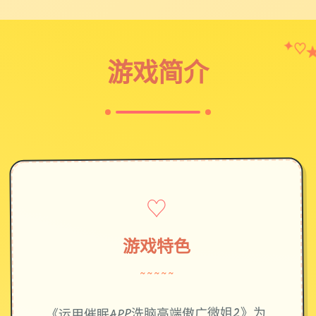
✦
♡
游戏简介
♡
游戏特色
~~~~~
《运用催眠APP洗脑高端傲广微姐2》为