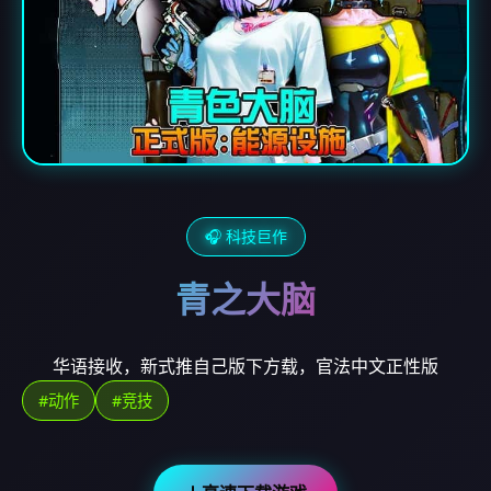
🎧 科技巨作
青之大脑
华语接收，新式推自己版下方载，官法中文正性版
#动作
#竞技