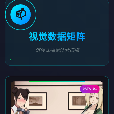
📫
视觉数据矩阵
沉浸式视觉体验扫描
DATA-01