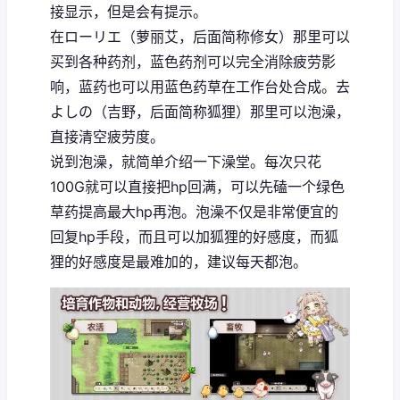
接显示，但是会有提示。
在ローリエ（萝丽艾，后面简称修女）那里可以
买到各种药剂，蓝色药剂可以完全消除疲劳影
响，蓝药也可以用蓝色药草在工作台处合成。去
よしの（吉野，后面简称狐狸）那里可以泡澡，
直接清空疲劳度。
说到泡澡，就简单介绍一下澡堂。每次只花
100G就可以直接把hp回满，可以先磕一个绿色
草药提高最大hp再泡。泡澡不仅是非常便宜的
回复hp手段，而且可以加狐狸的好感度，而狐
狸的好感度是最难加的，建议每天都泡。