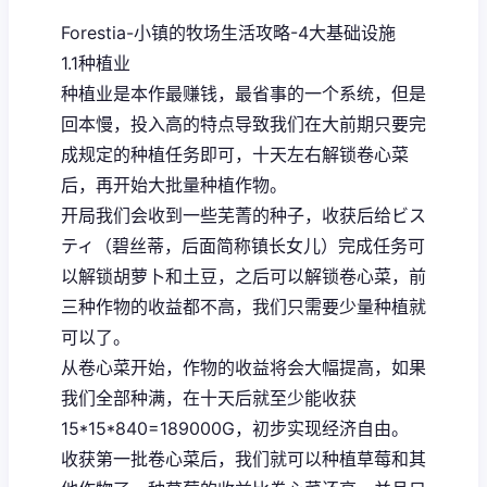
Forestia-小镇的牧场生活攻略-4大基础设施
1.1种植业
种植业是本作最赚钱，最省事的一个系统，但是
回本慢，投入高的特点导致我们在大前期只要完
成规定的种植任务即可，十天左右解锁卷心菜
后，再开始大批量种植作物。
开局我们会收到一些芜菁的种子，收获后给ビス
ティ（碧丝蒂，后面简称镇长女儿）完成任务可
以解锁胡萝卜和土豆，之后可以解锁卷心菜，前
三种作物的收益都不高，我们只需要少量种植就
可以了。
从卷心菜开始，作物的收益将会大幅提高，如果
我们全部种满，在十天后就至少能收获
15*15*840=189000G，初步实现经济自由。
收获第一批卷心菜后，我们就可以种植草莓和其