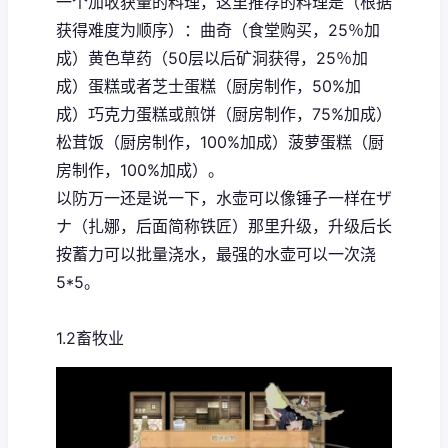
一个加收获量的料理，这里推荐的料理是（根据
获得难度为顺序）：曲奇（食堂购买，25％加
成）黄色草药（50层以后矿洞获得，25％加
成）蛋糕或者芝士蛋糕（厨房制作，50%加
成）巧克力蛋糕或煎饼（厨房制作，75%加成）
松茸饭（厨房制作，100%加成）菠萝蛋糕（厨
房制作，100%加成）。
以防万一还是说一下，水壶可以像锤子一样在ザ
ナ（扎娜，后面简称铁匠）那里升级，升级后长
按蓄力可以批量浇水，最强的水壶可以一次浇
5*5。
1.2畜牧业