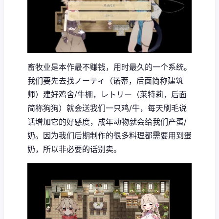
畜牧业是本作最不赚钱，用时最久的一个系统。
我们要先去找ノーティ（诺蒂，后面简称建筑
师）建好鸡舍/牛棚，レトリー（莱特莉，后面
简称狗狗）就会送我们一只鸡/牛，每天刷毛说
话增加它的好感度，成年动物就会给我们产蛋/
奶。因为我们后期制作的很多料理都需要用到蛋
奶，所以非必要的话别卖。